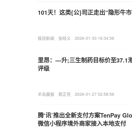
101天！这类{公}司正走出“隐形牛市
极目新闻
张经义
2026-01-30 16:34:56
里昂：—升;三生制药目标价至37.1
评级
半岛晨报
郭正亮
2026-01-27 02:58:56
腾‘讯’推出全新支付方案TenPay G
微信小程序境外商家接入本地支付