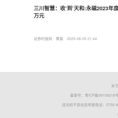
三川智慧：收‘到’天和:永磁2023年度
万元
证券时报网
曹晨
2025-08-05 21:44
关
备案号：
粤ICP备09109218
违法和不良信息举报电话：0755-83