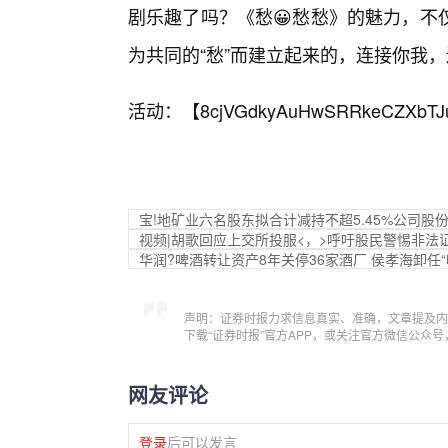
剧乐趣了吗？《愁😀愁愁》的魅力，不
为共同的“愁”而建立起来的，连接你我
活动：【
8cjVGdkyAuHwSRRkeCZXbTJ
宝!地矿业六名股东拟合计减持不超5.45%公司股
视频|胡歌回应上交所投服<，>呼吁股民警惕非法
华润?啤酒转让资产8年关停36家酒厂 侯孝海卸任
声明：证券时报力求信息真实、准确，文章提及内
下载“证券时报”官方APP，或关注官方微信公众
网友评论
登录
后可以发言