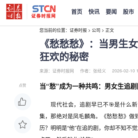
首页
快讯
要闻
股市
您当前的位置：
证券时报
>
公司
>
正文
《愁愁愁》：当男生女
狂欢的秘密
来源：证券时报网
作者：张经义
2026-02-10 
当“愁”成为一种共鸣：男女生追剧
点赞
现代社会，追剧早已不🎯是什么新
集，那绝对是凤毛麟角。《愁愁愁》做
历？明明是“他”在追的剧，你却不知不